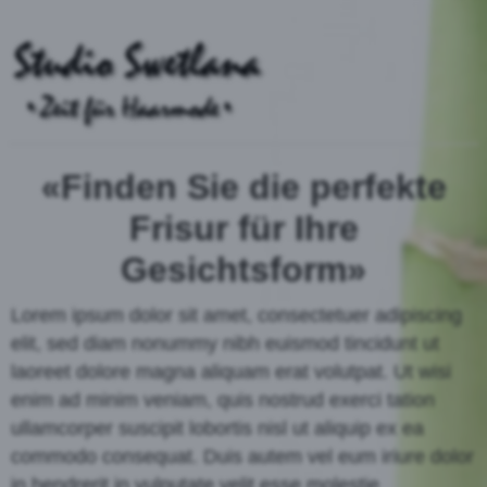
«Finden Sie die perfekte
Frisur für Ihre
Gesichtsform»
Lorem ipsum dolor sit amet, consectetuer adipiscing
elit, sed diam nonummy nibh euismod tincidunt ut
laoreet dolore magna aliquam erat volutpat. Ut wisi
enim ad minim veniam, quis nostrud exerci tation
ullamcorper suscipit lobortis nisl ut aliquip ex ea
commodo consequat. Duis autem vel eum iriure dolor
in hendrerit in vulputate velit esse molestie