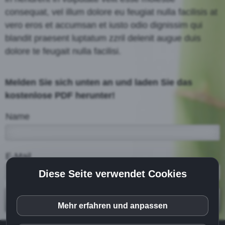
consequat, vel illum dolore eu feugiat nulla facilisis at
vero eros et accumsan et iusto odio dignissim qui
blandit praesent luptatum zzril delenit augue duis
dolore te feugait nulla facilisi.
Melden Sie sich unten an und laden Sie das
kostenlose PDF herunter!
Name
E-Mail
Diese Seite verwendet Cookies
Diese Website oder ihre Tools von Drittanbietern
PDF herunterladen
verarbeiten personenbezogene Daten (z. B.
Mehr erfahren und anpassen
Browserdaten, IP-Adressen) und verwenden Cookies