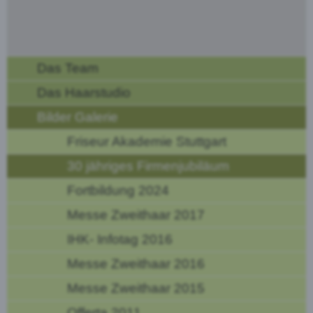
Das Team
Das Haarstudio
Bilder Galerie
Friseur Akademie Stuttgart
30 jähriges Firmenjubiläum
Fortbildung 2024
Messe Zweithaar 2017
IHK- Infotag 2016
Messe Zweithaar 2016
Messe Zweithaar 2015
Offerta 2011